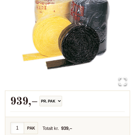
939
,–
Totalt kr.
939
,–
PAK