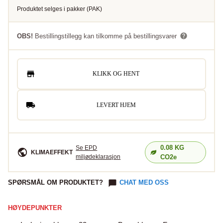
Produktet selges i
pakker
(
PAK
)
OBS!
Bestillingstillegg kan tilkomme på bestillingsvarer
KLIKK OG HENT
LEVERT HJEM
0.08
KG
Se EPD
KLIMAEFFEKT
miljødeklarasjon
CO2e
SPØRSMÅL OM PRODUKTET?
CHAT MED OSS
HØYDEPUNKTER