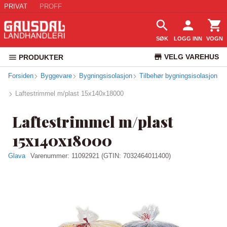
PRIVAT
PROFF
SØK
LOGG INN
VOGN
VELG VAREHUS
PRODUKTER
Forsiden
Byggevare
Bygningsisolasjon
Tilbehør bygningsisolasjon
KUNDESERVICE
Laftestrimmel m/plast 15x140x18000
Laftestrimmel m/plast
15x140x18000
Glava
Varenummer:
11092921
(GTIN: 7032464011400)