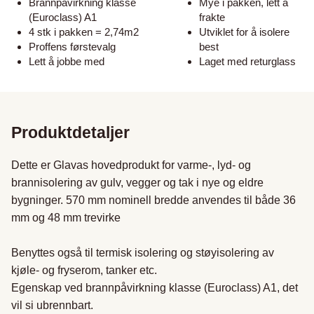
Brannpåvirkning klasse
Mye i pakken, lett å
(Euroclass) A1
frakte
4 stk i pakken = 2,74m2
Utviklet for å isolere
Proffens førstevalg
best
Lett å jobbe med
Laget med returglass
Produktdetaljer
Dette er Glavas hovedprodukt for varme-, lyd- og 
brannisolering av gulv, vegger og tak i nye og eldre 
bygninger. 570 mm nominell bredde anvendes til både 36 
mm og 48 mm trevirke 

Benyttes også til termisk isolering og støyisolering av 
kjøle- og fryserom, tanker etc. 

Egenskap ved brannpåvirkning klasse (Euroclass) A1, det 
vil si ubrennbart.
