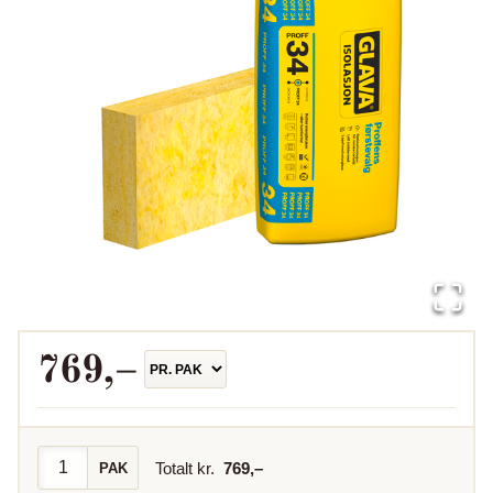
769
,–
Totalt kr.
769
,–
PAK