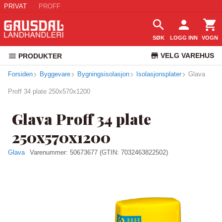
PRIVAT
PROFF
SØK
LOGG INN
VOGN
VELG VAREHUS
PRODUKTER
Forsiden
Byggevare
Bygningsisolasjon
Isolasjonsplater
KUNDESERVICE
Glava
Proff 34 plate 250x570x1200
Glava Proff 34 plate
250x570x1200
Glava
Varenummer:
50673677
(GTIN: 7032463822502)