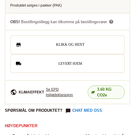
Produktet selges i
pakker
(
PAK
)
OBS!
Bestillingstillegg kan tilkomme på bestillingsvarer
KLIKK OG HENT
LEVERT HJEM
3.60
KG
Se EPD
KLIMAEFFEKT
miljødeklarasjon
CO2e
SPØRSMÅL OM PRODUKTET?
CHAT MED OSS
HØYDEPUNKTER