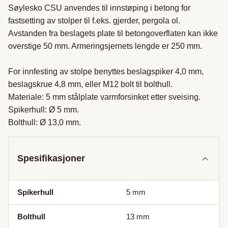
Søylesko CSU anvendes til innstøping i betong for 
fastsetting av stolper til f.eks. gjerder, pergola ol. 
Avstanden fra beslagets plate til betongoverflaten kan ikke 
overstige 50 mm. Armeringsjernets lengde er 250 mm.

For innfesting av stolpe benyttes beslagspiker 4,0 mm, 
beslagskrue 4,8 mm, eller M12 bolt til bolthull. 

Materiale: 5 mm stålplate varmforsinket etter sveising. 

Spikerhull: Ø 5 mm. 

Bolthull: Ø 13,0 mm.
Spesifikasjoner
Spikerhull
5
mm
Bolthull
13
mm