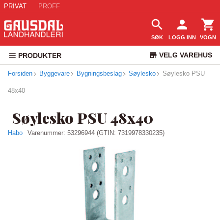
PRIVAT
PROFF
SØK
LOGG INN
VOGN
VELG VAREHUS
PRODUKTER
Forsiden
Byggevare
Bygningsbeslag
Søylesko
KUNDESERVICE
Søylesko PSU
48x40
Søylesko PSU 48x40
Habo
Varenummer:
53296944
(GTIN: 7319978330235)