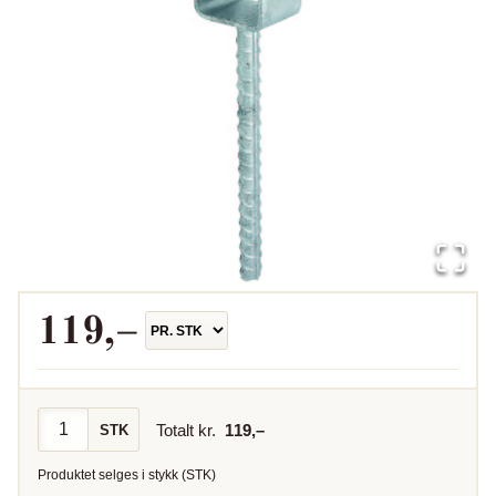
119
,–
Totalt kr.
119
,–
STK
Produktet selges i
stykk
(
STK
)