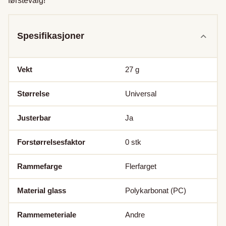
førstevalg!
Spesifikasjoner
Vekt
27
g
Størrelse
Universal
Justerbar
Ja
Forstørrelsesfaktor
0
stk
Rammefarge
Flerfarget
Material glass
Polykarbonat (PC)
Rammemeteriale
Andre