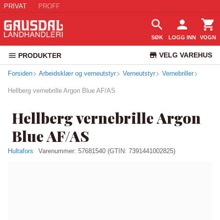
PRIVAT
PROFF
SØK
LOGG INN
VOGN
VELG VAREHUS
PRODUKTER
Forsiden
Arbeidsklær og verneutstyr
Verneutstyr
KUNDESERVICE
Vernebriller
Hellberg vernebrille Argon Blue AF/AS
Hellberg vernebrille Argon
Blue AF/AS
Hultafors
Varenummer:
57681540
(GTIN: 7391441002825)