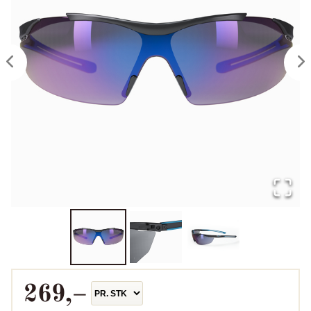
269
,–