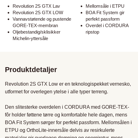
Revolution 2S GTX Lav
Mellomsåle i ETPU
Revolution 2S GTX LOW
BOA Fit System gir
Vannavstøtende og pustende
perfekt passform
GORE-TEX-membran
Overdel i CORDURA
Oljebestandig/sklisikker
ripstop
Michelin-yttersåle
Produktdetaljer
Revolution 2S GTX Low er en teknologispekket vernesko, 
utformet for overlegen ytelse i alle typer terreng.

Den slitesterke overdelen i CORDURA med GORE-TEX-
fôr holder føttene tørre og komfortable hele dagen, mens 
BOA Fit System sørger for perfekt passform. Mellomsålen i 
ETPU og OrthoLite-innersåle delvis av resirkulerte 
materialer gir overlegen demping og energiretur, mens 