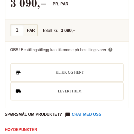
3 090
,–
PR.
PAR
Totalt kr.
3 090
,–
PAR
OBS!
Bestillingstillegg kan tilkomme på bestillingsvarer
KLIKK OG HENT
LEVERT HJEM
SPØRSMÅL OM PRODUKTET?
CHAT MED OSS
HØYDEPUNKTER