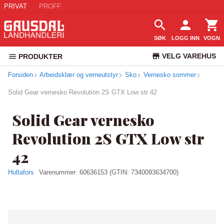
PRIVAT
PROFF
SØK
LOGG INN
VOGN
VELG VAREHUS
PRODUKTER
Forsiden
Arbeidsklær og verneutstyr
Sko
Vernesko sommer
KUNDESERVICE
Solid Gear vernesko Revolution 2S GTX Low str 42
Solid Gear vernesko
Revolution 2S GTX Low str
42
Hultafors
Varenummer:
60636153
(GTIN: 7340093634700)