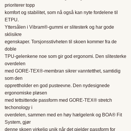
prioriterer topp

komfort og stabilitet, som nå også kan nyte fordelene til 
ETPU.

Yttersålen i Vibram®-gummi er slitesterk og har gode 
sklisikre

egenskaper. Torsjonsstivheten til skoen kommer fra de 
doble

TPU-gelenkene noe som gir god ergonomi. Den slitesterke 
overdelen

med GORE-TEX®-membran sikrer vanntetthet, samtidig 
som den

opprettholder en god pusteevne. Den nydesignede 
ergonomiske pløsen

med tettsittende passform med GORE-TEX® stretch 
techonology i

overdelen, sammen med en høy hælgelenk og BOA® Fit 
System, gjør

denne skoen virkelig unik når det gjelder passform for 