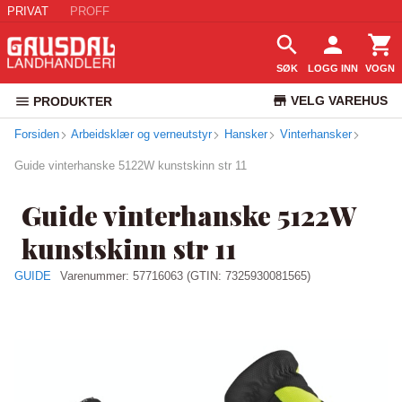
PRIVAT
PROFF
SØK
LOGG INN
VOGN
VELG VAREHUS
PRODUKTER
Forsiden
Arbeidsklær og verneutstyr
Hansker
Vinterhansker
KUNDESERVICE
Guide vinterhanske 5122W kunstskinn str 11
Guide vinterhanske 5122W
kunstskinn str 11
GUIDE
Varenummer:
57716063
(GTIN: 7325930081565)