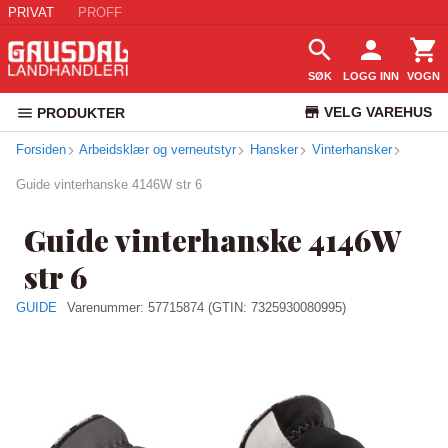
PRIVAT
PROFF
SØK
LOGG INN
VOGN
VELG VAREHUS
PRODUKTER
Forsiden
Arbeidsklær og verneutstyr
Hansker
Vinterhansker
KUNDESERVICE
Guide vinterhanske 4146W str 6
Guide vinterhanske 4146W
str 6
GUIDE
Varenummer:
57715874
(GTIN: 7325930080995)