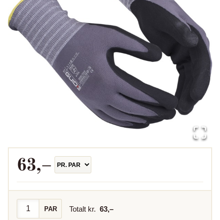
63
,–
Totalt kr.
63
,–
PAR