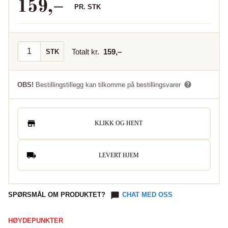
159
,–
PR.
STK
Totalt kr.
159
,–
STK
OBS!
Bestillingstillegg kan tilkomme på bestillingsvarer
KLIKK OG HENT
LEVERT HJEM
SPØRSMÅL OM PRODUKTET?
CHAT MED OSS
HØYDEPUNKTER