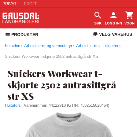
PRIVAT
PROFF
SØK
LOGG INN
VOGN
VELG VAREHUS
PRODUKTER
Forsiden
Arbeidsklær og verneutstyr
Arbeidsklær
KUNDESERVICE
T-skjorter
Snickers Workwear t-skjorte 2502 antrasittgrå str XS
Snickers Workwear t-
skjorte 2502 antrasittgrå
str XS
Hultafors
Varenummer:
44122918
(GTIN: 7332515028464)