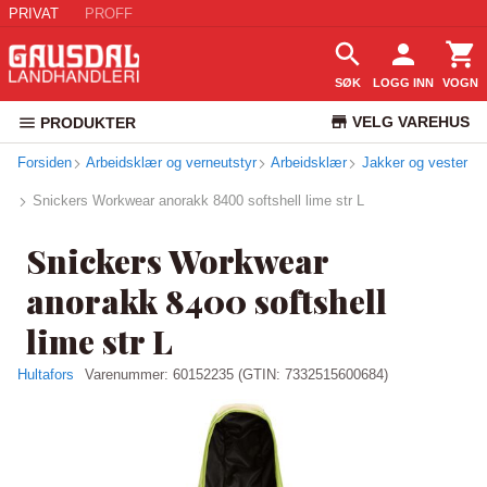
PRIVAT
PROFF
SØK
LOGG INN
VOGN
VELG VAREHUS
PRODUKTER
Forsiden
Arbeidsklær og verneutstyr
Arbeidsklær
KUNDESERVICE
Jakker og vester
Snickers Workwear anorakk 8400 softshell lime str L
Snickers Workwear
anorakk 8400 softshell
lime str L
Hultafors
Varenummer:
60152235
(GTIN: 7332515600684)