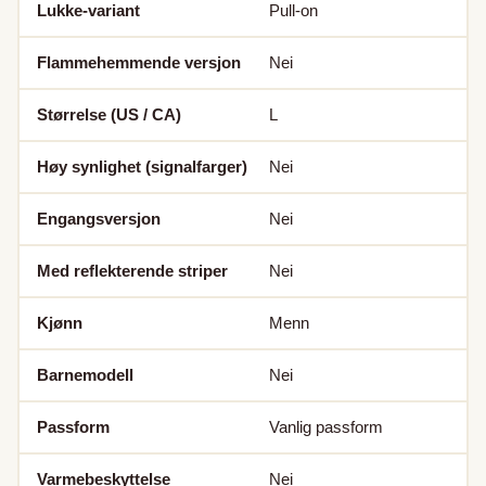
Lukke-variant
Pull-on
Flammehemmende versjon
Nei
Størrelse (US / CA)
L
Høy synlighet (signalfarger)
Nei
Engangsversjon
Nei
Med reflekterende striper
Nei
Kjønn
Menn
Barnemodell
Nei
Passform
Vanlig passform
Varmebeskyttelse
Nei