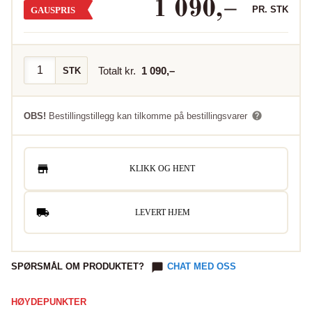
1 090
,–
PR.
STK
GAUSPRIS
Totalt kr.
1 090
,–
STK
OBS!
Bestillingstillegg kan tilkomme på bestillingsvarer
KLIKK OG HENT
LEVERT HJEM
SPØRSMÅL OM PRODUKTET?
CHAT MED OSS
HØYDEPUNKTER