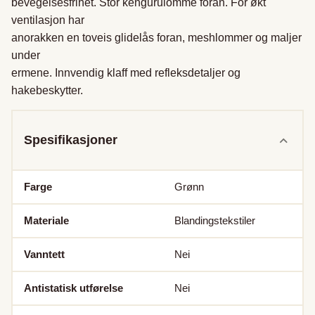
bevegelsesfrihet. Stor kengurulomme foran. For økt 
ventilasjon har

anorakken en toveis glidelås foran, meshlommer og maljer 
under

ermene. Innvendig klaff med refleksdetaljer og 
hakebeskytter.
Spesifikasjoner
Farge
Grønn
Materiale
Blandingstekstiler
Vanntett
Nei
Antistatisk utførelse
Nei