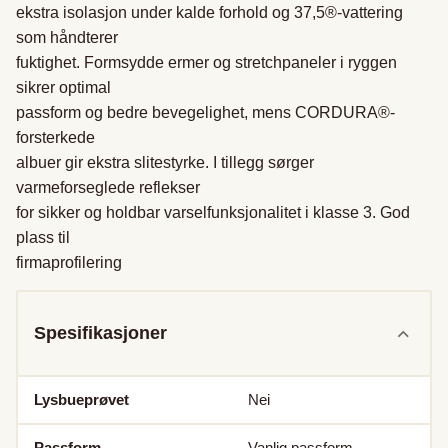
ekstra isolasjon under kalde forhold og 37,5®-vattering 
som håndterer

fuktighet. Formsydde ermer og stretchpaneler i ryggen 
sikrer optimal

passform og bedre bevegelighet, mens CORDURA®-
forsterkede

albuer gir ekstra slitestyrke. I tillegg sørger 
varmeforseglede reflekser

for sikker og holdbar varselfunksjonalitet i klasse 3. God 
plass til

firmaprofilering
Spesifikasjoner
Lysbueprøvet
Nei
Passform
Vanlig passform