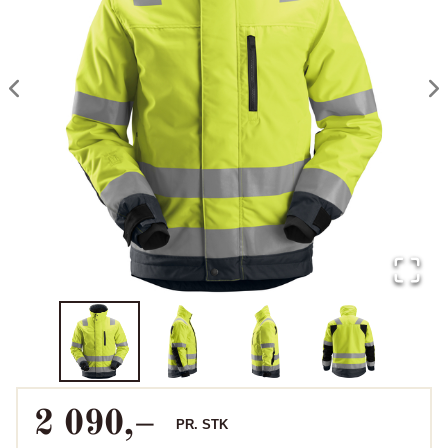
2 090
,–
PR.
STK