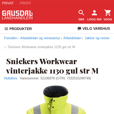
PRIVAT
PROFF
SØK
LOGG INN
VOGN
VELG VAREHUS
PRODUKTER
Forsiden
Arbeidsklær og verneutstyr
Arbeidsklær
KUNDESERVICE
Jakker og vester
Snickers Workwear vinterjakke 1130 gul str M
Snickers Workwear
vinterjakke 1130 gul str M
Hultafors
Varenummer:
52106978
(GTIN: 7332515248749)