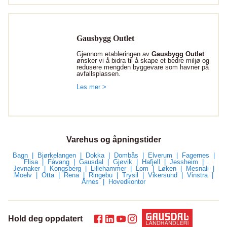
Gausbygg Outlet
Gjennom etableringen av
Gausbygg Outlet
ønsker vi å bidra til å skape et bedre miljø og
redusere mengden byggevare som havner på
avfallsplassen.
Les mer >
Varehus og åpningstider
Bagn
Bjørkelangen
Dokka
Dombås
Elverum
Fagernes
Flisa
Fåvang
Gausdal
Gjøvik
Hafjell
Jessheim
Jevnaker
Kongsberg
Lillehammer
Lom
Løken
Mesnali
Moelv
Otta
Rena
Ringebu
Trysil
Vikersund
Vinstra
Årnes
Hovedkontor
Hold deg oppdatert