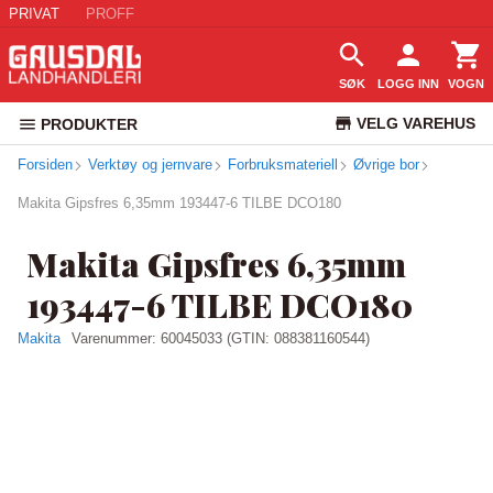
PRIVAT
PROFF
SØK
LOGG INN
VOGN
VELG VAREHUS
PRODUKTER
Forsiden
Verktøy og jernvare
Forbruksmateriell
Øvrige bor
KUNDESERVICE
Makita Gipsfres 6,35mm 193447-6 TILBE DCO180
Makita Gipsfres 6,35mm
193447-6 TILBE DCO180
Makita
Varenummer:
60045033
(GTIN: 088381160544)