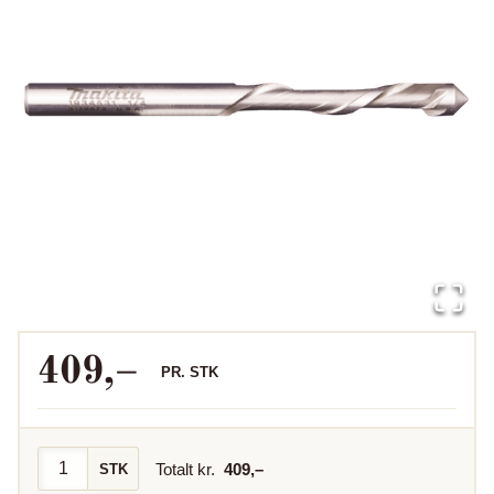
409
,–
PR.
STK
Totalt kr.
409
,–
STK