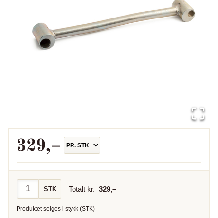
329
,–
Totalt kr.
329
,–
STK
Produktet selges i
stykk
(
STK
)