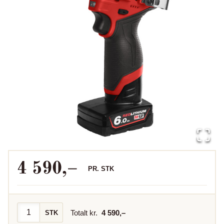
4 590
,–
PR.
STK
Totalt kr.
4 590
,–
STK