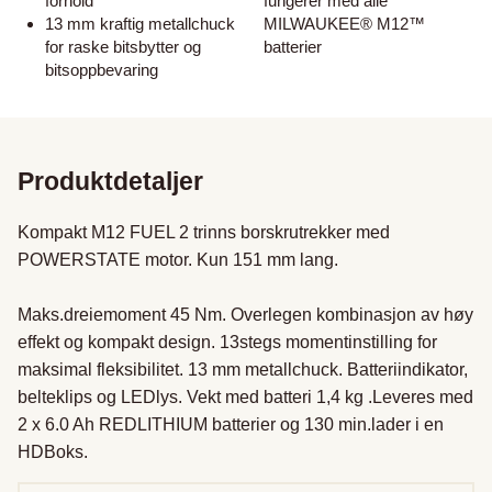
forhold
fungerer med alle
13 mm kraftig metallchuck
MILWAUKEE® M12™
for raske bitsbytter og
batterier
bitsoppbevaring
Produktdetaljer
Kompakt M12 FUEL 2 trinns borskrutrekker med 
POWERSTATE motor. Kun 151 mm lang.

Maks.dreiemoment 45 Nm. Overlegen kombinasjon av høy 
effekt og kompakt design. 13stegs momentinstilling for 
maksimal fleksibilitet. 13 mm metallchuck. Batteriindikator, 
belteklips og LEDlys. Vekt med batteri 1,4 kg .Leveres med 
2 x 6.0 Ah REDLITHIUM batterier og 130 min.lader i en 
HDBoks.