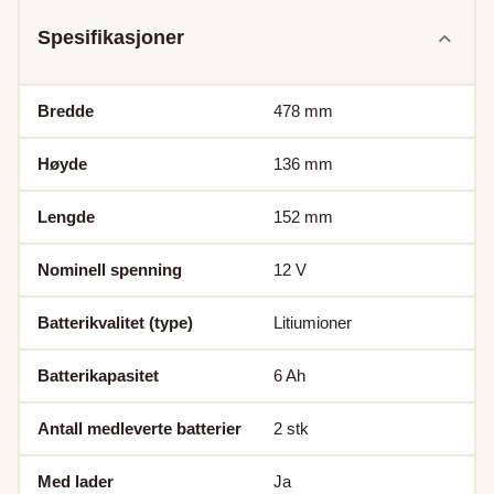
Spesifikasjoner
Bredde
478
mm
Høyde
136
mm
Lengde
152
mm
Nominell spenning
12
V
Batterikvalitet (type)
Litiumioner
Batterikapasitet
6
Ah
Antall medleverte batterier
2
stk
Med lader
Ja