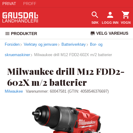
PRIVAT
PROFF
SØK
LOGG INN
VOGN
VELG VAREHUS
PRODUKTER
Forsiden
Verktøy og jernvare
Batteriverktøy
Bor- og
KUNDESERVICE
skruemaskiner
Milwaukee drill M12 FDD2-602X m/2 batterier
Milwaukee drill M12 FDD2-
602X m/2 batterier
Milwaukee
Varenummer:
60047581
(GTIN: 4058546376697)