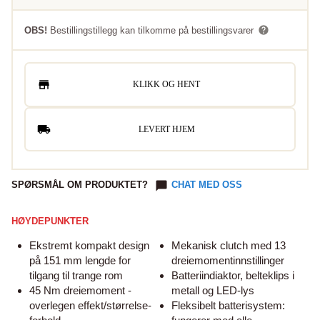
OBS!
Bestillingstillegg kan tilkomme på bestillingsvarer
KLIKK OG HENT
LEVERT HJEM
SPØRSMÅL OM PRODUKTET?
CHAT MED OSS
HØYDEPUNKTER
Ekstremt kompakt design
Mekanisk clutch med 13
på 151 mm lengde for
dreiemomentinnstillinger
tilgang til trange rom
Batteriindiaktor, belteklips i
45 Nm dreiemoment -
metall og LED-lys
overlegen effekt/størrelse-
Fleksibelt batterisystem: