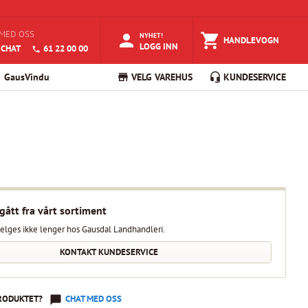
MED OSS
NYHET!
HANDLEVOGN
LOGG INN
 CHAT
61 22 00 00
GausVindu
VELG VAREHUS
KUNDESERVICE
gått fra vårt sortiment
elges ikke lenger hos Gausdal Landhandleri.
KONTAKT KUNDESERVICE
RODUKTET?
CHAT MED OSS