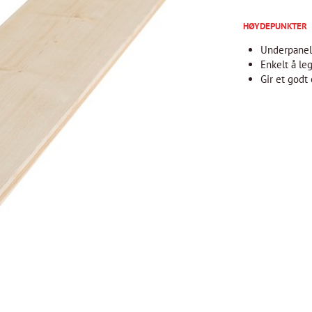
HØYDEPUNKTER
Underpane
Enkelt å l
Gir et godt 