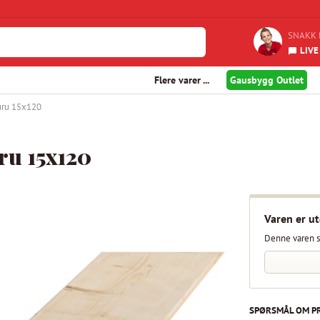
SNAKK 
LIVE
Flere varer ...
Gausbygg Outlet
uru 15x120
ru 15x120
Varen er ut
Denne varen s
SPØRSMÅL OM P