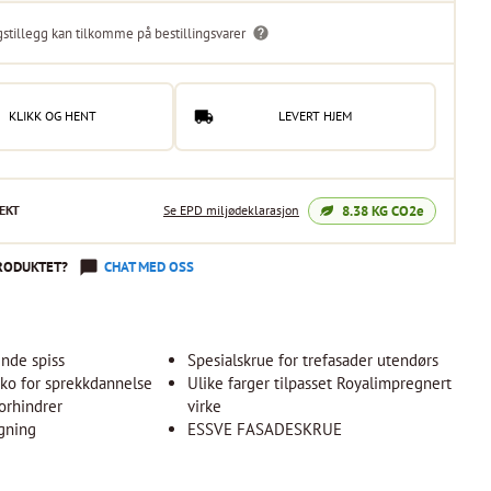
gstillegg kan tilkomme på bestillingsvarer
KLIKK OG HENT
LEVERT HJEM
8.38
KG CO2e
EKT
Se EPD miljødeklarasjon
RODUKTET?
CHAT MED OSS
nde spiss
Spesialskrue for trefasader utendørs
iko for sprekkdannelse
Ulike farger tilpasset Royalimpregnert
orhindrer
virke
gning
ESSVE FASADESKRUE