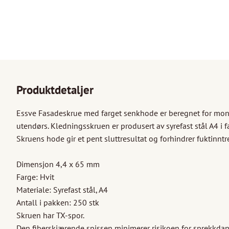
Produktdetaljer
Essve Fasadeskrue med farget senkhode er beregnet for monte
utendørs. Kledningsskruen er produsert av syrefast stål A4 i fa
Skruens hode gir et pent sluttresultat og forhindrer fuktinntr
Dimensjon 4,4 x 65 mm

Farge: Hvit

Materiale: Syrefast stål, A4

Antall i pakken: 250 stk

Skruen har TX-spor.

Den fiberskjærende spissen minimerer risikoen for sprekkdan