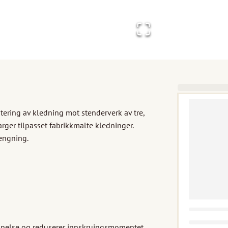
ring av kledning mot stenderverk av tre, 
rger tilpasset fabrikkmalte kledninger. 
engning.

nelse og reduserer innskruingsmomentet. 
