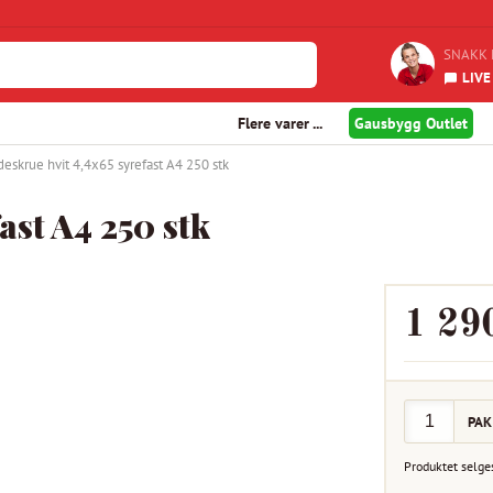
SNAKK 
LIVE
Flere varer ...
Gausbygg Outlet
deskrue hvit 4,4x65 syrefast A4 250 stk
ast A4 250 stk
1 29
PAK
Produktet selge