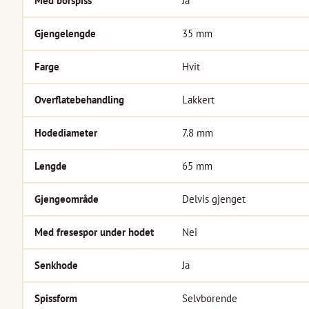
Med borspiss
Ja
Gjengelengde
35
mm
Farge
Hvit
Overflatebehandling
Lakkert
Hodediameter
7.8
mm
Lengde
65
mm
Gjengeområde
Delvis gjenget
Med fresespor under hodet
Nei
Senkhode
Ja
Spissform
Selvborende