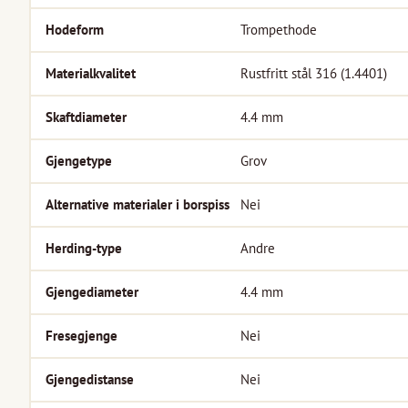
Hodeform
Trompethode
Materialkvalitet
Rustfritt stål 316 (1.4401)
Skaftdiameter
4.4
mm
Gjengetype
Grov
Alternative materialer i borspiss
Nei
Herding-type
Andre
Gjengediameter
4.4
mm
Fresegjenge
Nei
Gjengedistanse
Nei