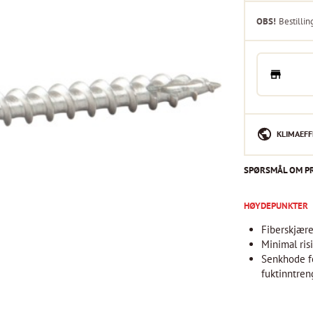
OBS!
Bestillin
KLIMAEFF
SPØRSMÅL OM P
HØYDEPUNKTER
Fiberskjære
Minimal ris
Senkhode f
fuktinntren