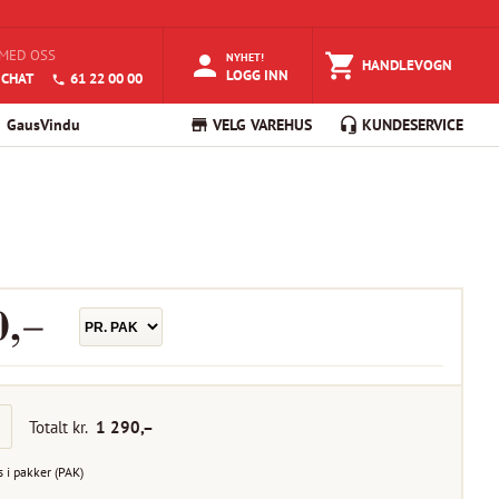
MED OSS
NYHET!
HANDLEVOGN
LOGG INN
 CHAT
61 22 00 00
GausVindu
VELG VAREHUS
KUNDESERVICE
0
,–
Totalt kr.
1 290
,–
s i
pakker
(
PAK
)