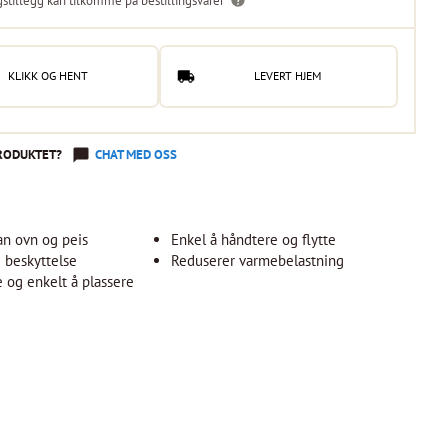
gstillegg kan tilkomme på bestillingsvarer
KLIKK OG HENT
LEVERT HJEM
RODUKTET?
CHAT MED OSS
ran ovn og peis
Enkel å håndtere og flytte
 beskyttelse
Reduserer varmebelastning
e og enkelt å plassere