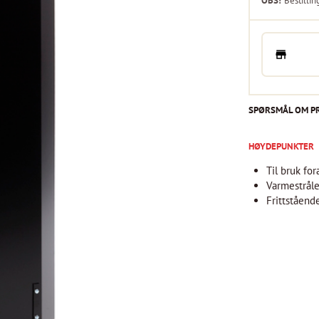
OBS!
Bestillin
SPØRSMÅL OM P
HØYDEPUNKTER
Til bruk fo
Varmestråle
Frittståend