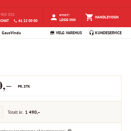
MED OSS
NYHET!
HANDLEVOGN
LOGG INN
 CHAT
61 22 00 00
GausVindu
VELG VAREHUS
KUNDESERVICE
0
,–
PR.
STK
Totalt kr.
1 490
,–