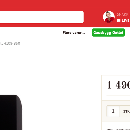
SNAKK 
LIVE
Flere varer ...
Gausbygg Outlet
ett H108-B50
1 49
STK