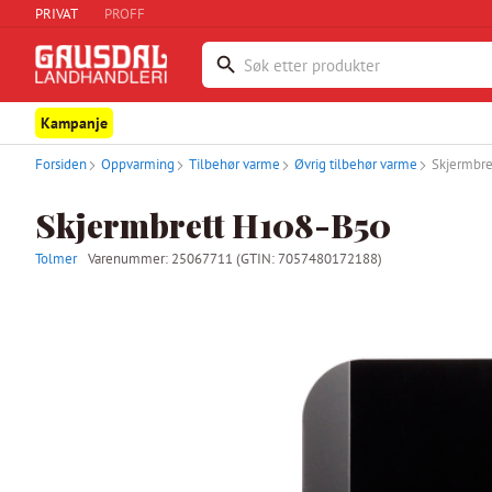
PRIVAT
PROFF
Kampanje
Forsiden
Oppvarming
Tilbehør varme
Øvrig tilbehør varme
Skjermbr
Skjermbrett H108-B50
Tolmer
Varenummer:
25067711
(GTIN: 7057480172188)