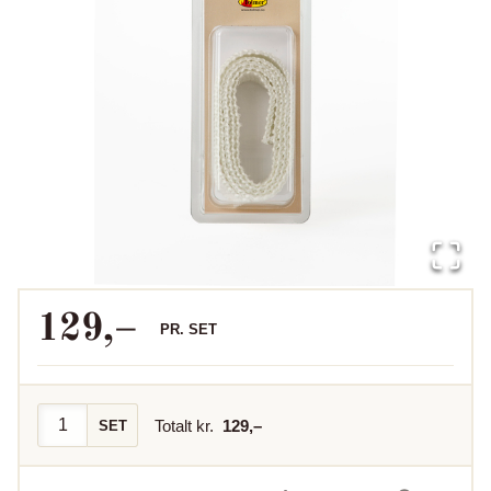
129
,–
PR.
SET
Totalt kr.
129
,–
SET