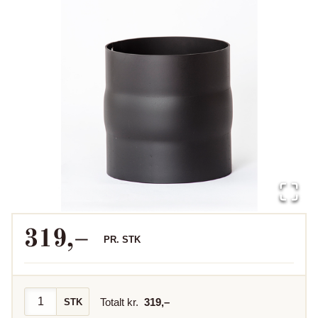
319
,–
PR.
STK
Totalt kr.
319
,–
STK