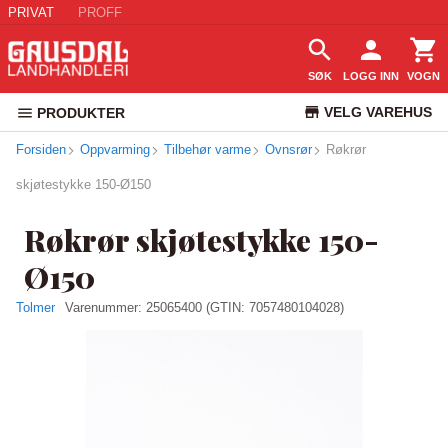
PRIVAT
PROFF
SØK
LOGG INN
VOGN
VELG VAREHUS
PRODUKTER
Forsiden
Oppvarming
Tilbehør varme
Ovnsrør
KUNDESERVICE
Røkrør
skjøtestykke 150-Ø150
Røkrør skjøtestykke 150-
Ø150
Tolmer
Varenummer:
25065400
(GTIN: 7057480104028)