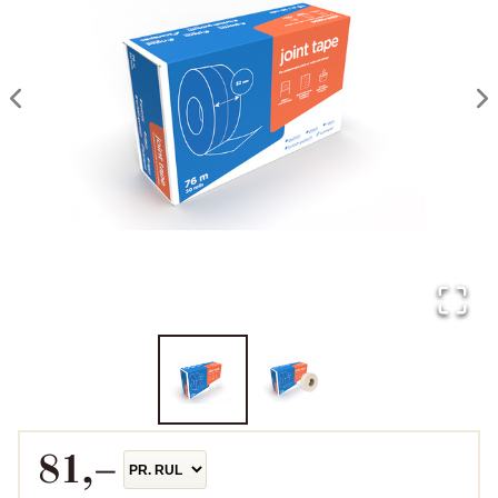
81
,–