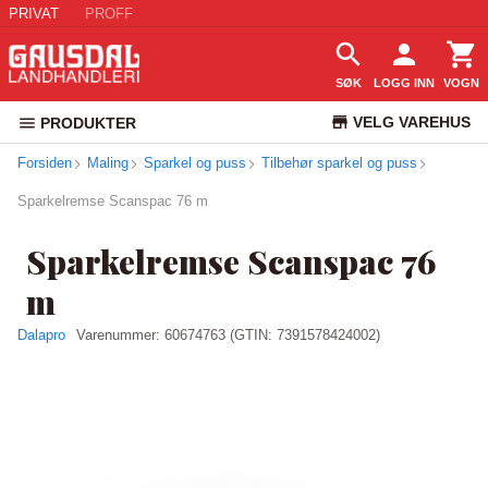
PRIVAT
PROFF
SØK
LOGG INN
VOGN
VELG VAREHUS
PRODUKTER
Forsiden
Maling
Sparkel og puss
Tilbehør sparkel og puss
KUNDESERVICE
Sparkelremse Scanspac 76 m
Sparkelremse Scanspac 76
m
Dalapro
Varenummer:
60674763
(GTIN: 7391578424002)