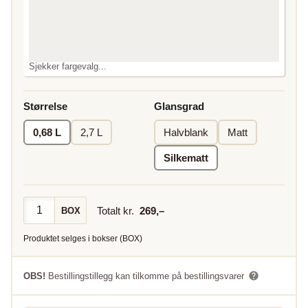
Sjekker fargevalg...
Størrelse
Glansgrad
0,68 L
2,7 L
Halvblank
Matt
Silkematt
Totalt kr.
269
,–
BOX
Produktet selges i
bokser
(
BOX
)
OBS!
Bestillingstillegg kan tilkomme på bestillingsvarer