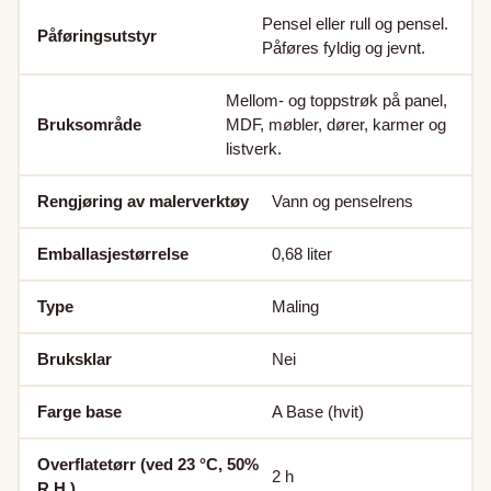
Pensel eller rull og pensel.
Påføringsutstyr
Påføres fyldig og jevnt.
Mellom- og toppstrøk på panel,
Bruksområde
MDF, møbler, dører, karmer og
listverk.
Rengjøring av malerverktøy
Vann og penselrens
Emballasjestørrelse
0,68
liter
Type
Maling
Bruksklar
Nei
Farge base
A Base (hvit)
Overflatetørr (ved 23 °C, 50%
2
h
R.H.)