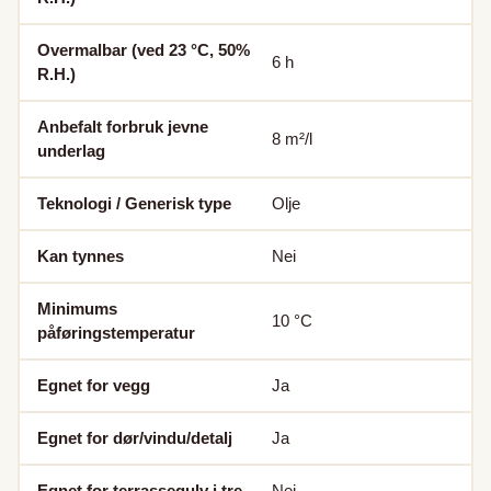
Overmalbar (ved 23 °C, 50%
6
h
R.H.)
Anbefalt forbruk jevne
8
m²/l
underlag
Teknologi / Generisk type
Olje
Kan tynnes
Nei
Minimums
10
°C
påføringstemperatur
Egnet for vegg
Ja
Egnet for dør/vindu/detalj
Ja
Egnet for terrassegulv i tre
Nei