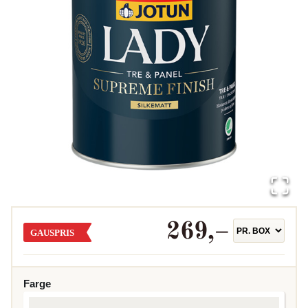
269
,–
GAUSPRIS
Farge