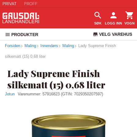
PRIVAT
PROFF
SØK
LOGG INN
VOGN
VELG VAREHUS
PRODUKTER
Forsiden
Maling
Innendørs
Maling
Lady Supreme Finish
KUNDESERVICE
silkematt (15) 0,68 liter
Lady Supreme Finish
silkematt (15) 0,68 liter
Jotun
Varenummer:
57916823
(GTIN: 7029350207597)