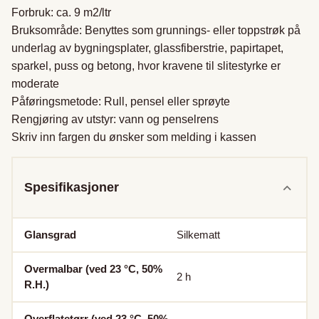
Forbruk: ca. 9 m2/ltr

Bruksområde: Benyttes som grunnings- eller toppstrøk på 
underlag av bygningsplater, glassfiberstrie, papirtapet, 
sparkel, puss og betong, hvor kravene til slitestyrke er 
moderate

Påføringsmetode: Rull, pensel eller sprøyte

Rengjøring av utstyr: vann og penselrens

Skriv inn fargen du ønsker som melding i kassen
Spesifikasjoner
Glansgrad
Silkematt
Overmalbar (ved 23 °C, 50%
2
h
R.H.)
Overflatetørr (ved 23 °C, 50%