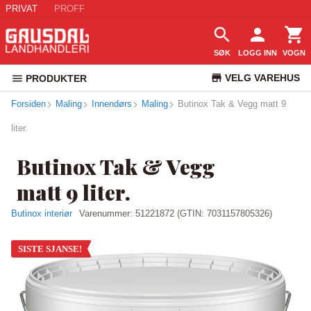
PRIVAT
PROFF
SØK
LOGG INN
VOGN
VELG VAREHUS
PRODUKTER
Forsiden
Maling
Innendørs
Maling
Butinox Tak & Vegg matt 9
KUNDESERVICE
liter.
Butinox Tak & Vegg
matt 9 liter.
Butinox interiør
Varenummer:
51221872
(GTIN: 7031157805326)
SISTE SJANSE!