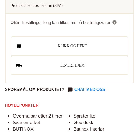
Produktet selges i
spann
(
SPA
)
OBS!
Bestillingstillegg kan tilkomme på bestillingsvarer
KLIKK OG HENT
LEVERT HJEM
SPØRSMÅL OM PRODUKTET?
CHAT MED OSS
HØYDEPUNKTER
Overmalbar etter 2 timer
Spruter lite
Svanemerket
God dekk
BUTINOX
Butinox Interiør