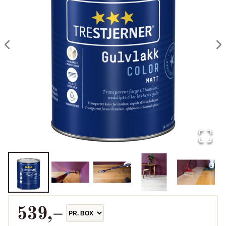
539
,–