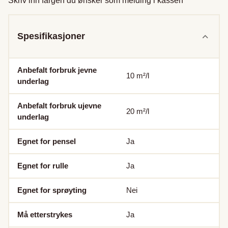
Skriv inn fargen du ønsker som melding i kassen
Spesifikasjoner
Anbefalt forbruk jevne
10
m²/l
underlag
Anbefalt forbruk ujevne
20
m²/l
underlag
Egnet for pensel
Ja
Egnet for rulle
Ja
Egnet for sprøyting
Nei
Må etterstrykes
Ja