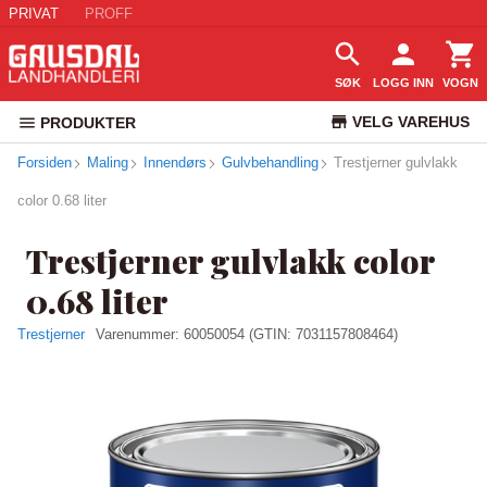
PRIVAT
PROFF
SØK
LOGG INN
VOGN
VELG VAREHUS
PRODUKTER
Forsiden
Maling
Innendørs
Gulvbehandling
Trestjerner gulvlakk
KUNDESERVICE
color 0.68 liter
Trestjerner gulvlakk color
0.68 liter
Trestjerner
Varenummer:
60050054
(GTIN: 7031157808464)