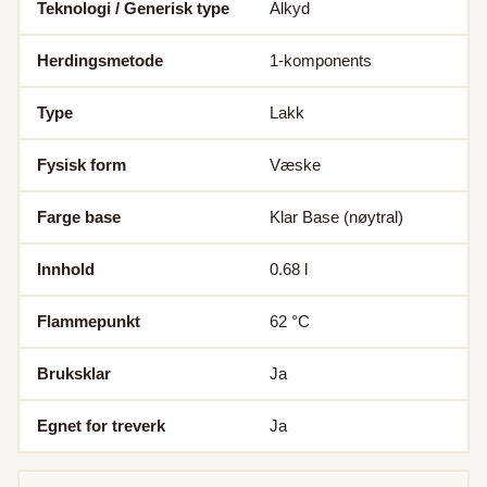
Teknologi / Generisk type
Alkyd
Herdingsmetode
1-komponents
Type
Lakk
Fysisk form
Væske
Farge base
Klar Base (nøytral)
Innhold
0.68
l
Flammepunkt
62
°C
Bruksklar
Ja
Egnet for treverk
Ja