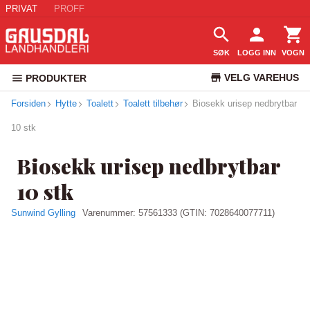
PRIVAT
PROFF
SØK
LOGG INN
VOGN
VELG VAREHUS
PRODUKTER
Forsiden
Hytte
Toalett
Toalett tilbehør
Biosekk urisep nedbrytbar
KUNDESERVICE
10 stk
Biosekk urisep nedbrytbar
10 stk
Sunwind Gylling
Varenummer:
57561333
(GTIN: 7028640077711)