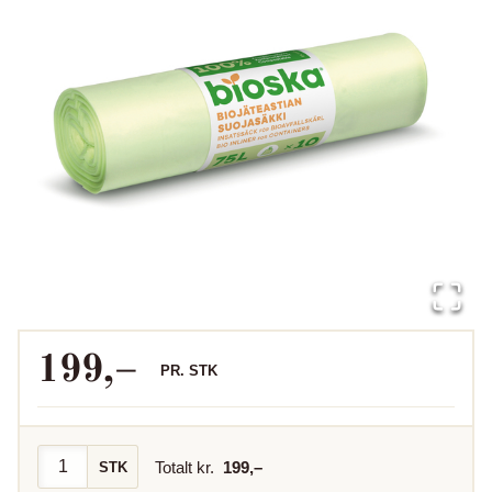
199
,–
PR.
STK
Totalt kr.
199
,–
STK