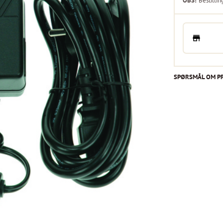
OBS!
Bestillin
SPØRSMÅL OM P