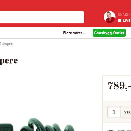
SNAKK 
LIVE
Flere varer ...
Gausbygg Outlet
 5 ampere
mpere
789
,
STK