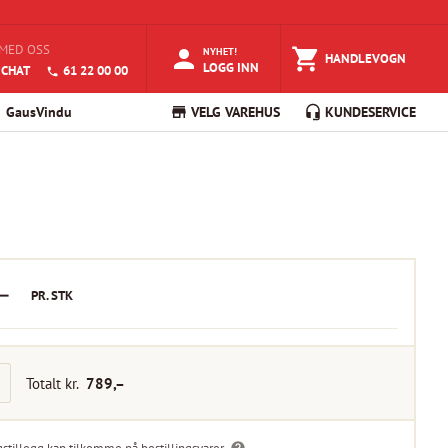
MED OSS
NYHET!
HANDLEVOGN
LOGG INN
 CHAT
61 22 00 00
GausVindu
VELG VAREHUS
KUNDESERVICE
–
PR.
STK
Totalt kr.
789
,–