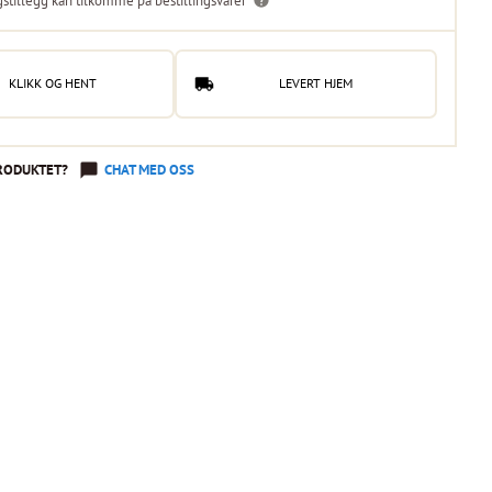
gstillegg kan tilkomme på bestillingsvarer
KLIKK OG HENT
LEVERT HJEM
RODUKTET?
CHAT MED OSS