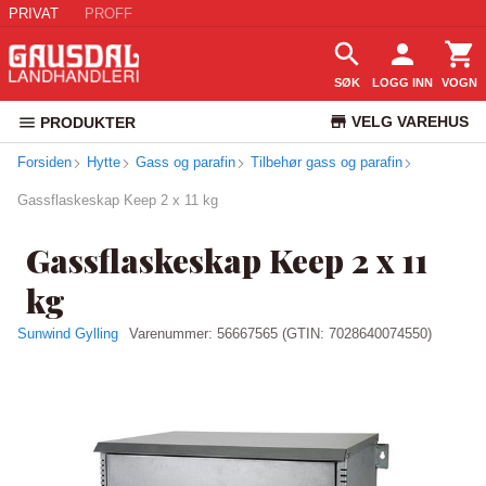
PRIVAT
PROFF
SØK
LOGG INN
VOGN
VELG VAREHUS
PRODUKTER
Forsiden
Hytte
Gass og parafin
Tilbehør gass og parafin
KUNDESERVICE
Gassflaskeskap Keep 2 x 11 kg
Gassflaskeskap Keep 2 x 11
kg
Sunwind Gylling
Varenummer:
56667565
(GTIN: 7028640074550)