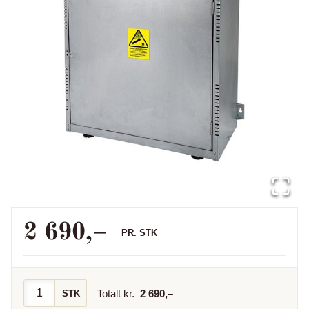
2 690
,–
PR.
STK
Totalt kr.
2 690
,–
STK