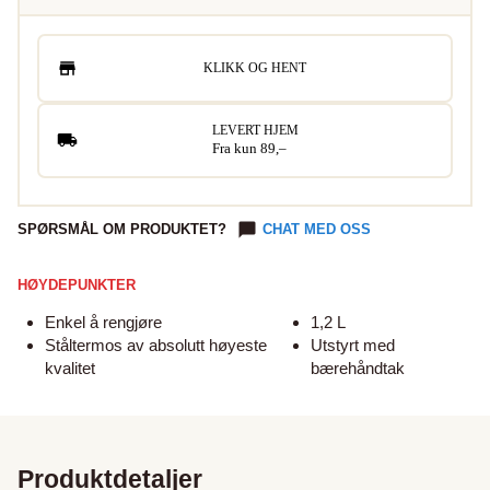
KLIKK OG HENT
LEVERT HJEM
Fra kun 89,–
SPØRSMÅL OM PRODUKTET?
CHAT MED OSS
HØYDEPUNKTER
Enkel å rengjøre
1,2 L
Ståltermos av absolutt høyeste
Utstyrt med
kvalitet
bærehåndtak
Produktdetaljer