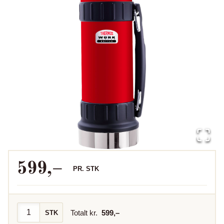
599
,–
PR.
STK
Totalt kr.
599
,–
STK