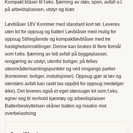
Kompakt blåser til f.eks. fjærning av støv, spon, avfall o.l. 
på arbeidsplassen, utstyr og klær.

Løvblåser 18V Kommer med standard kort rør. Leveres 
uten kit for oppsug og batteri Løvblåser med mulig for 
oppsug Stillegående og kompaktløvblåser med tre 
hastighetsinnstillinger. Denne kan brukes til flere formål 
som f.eks. fjærning av lett avfall på byggeplasser, 
rengjøring av utstyr, utenfor boliger, på felles 
uteområder/samlingspunkter og ved inngangs partier 
(kontorerer, boliger, instutisjoner). Oppsug gjør at løv og 
utendørs avfall kan raskt tas opp(kit for oppsug medølger 
ikke). Det leveres også et eget støvsuger kit som f.eks. 
egner seg til renhold kjøretøy og arbeidsplasser 
Batteribeskyttelsen skåner batteri og maskin mot 
overbelastning