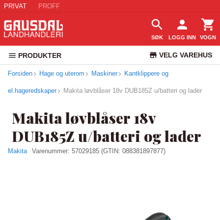
PRIVAT
PROFF
SØK
LOGG INN
VOGN
VELG VAREHUS
PRODUKTER
Forsiden
Hage og uterom
Maskiner
Kantklippere og
KUNDESERVICE
el.hageredskaper
Makita løvblåser 18v DUB185Z u/batteri og lader
Makita løvblåser 18v
DUB185Z u/batteri og lader
Makita
Varenummer:
57029185
(GTIN: 088381897877)