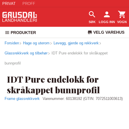
PRIVAT
PROFF
SØK
LOGG INN
VOGN
VELG VAREHUS
PRODUKTER
Forsiden
Hage og uterom
Levegg, gjerde og rekkverk
KUNDESERVICE
Glassrekkverk og tilbehør
IDT Pure endelokk for skråkappet
bunnprofil
IDT Pure endelokk for
skråkappet bunnprofil
Frame glassrekkverk
Varenummer:
60138192
(GTIN: 7072511003613)