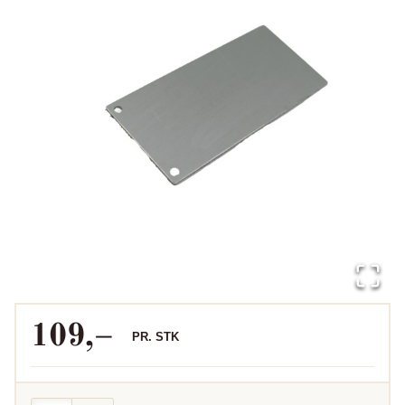
109
,–
PR.
STK