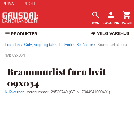
PRIVAT
PROFF
SØK
LOGG INN
VOGN
VELG VAREHUS
PRODUKTER
Forsiden
Gulv, vegg og tak
Listverk
Smålister
KUNDESERVICE
Brannmurlist furu
hvit 09x034
Brannmurlist furu hvit
09x034
K.Kværner
Varenummer:
29520749
(GTIN: 7044941000401)