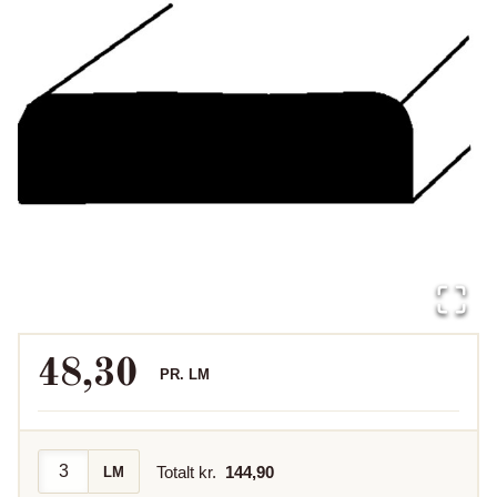
48,30
PR.
LM
Totalt kr.
144,90
LM