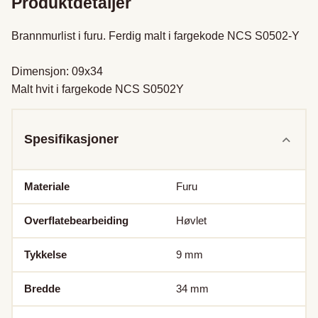
Produktdetaljer
Brannmurlist i furu. Ferdig malt i fargekode NCS S0502-Y

Dimensjon: 09x34 

Malt hvit i fargekode NCS S0502Y
Spesifikasjoner
Materiale
Furu
Overflatebearbeiding
Høvlet
Tykkelse
9
mm
Bredde
34
mm