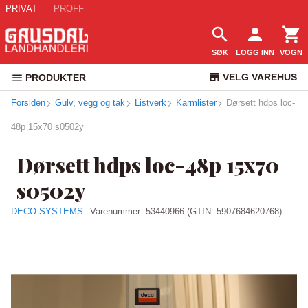
PRIVAT
PROFF
SØK
LOGG INN
VOGN
VELG VAREHUS
PRODUKTER
Forsiden
Gulv, vegg og tak
Listverk
Karmlister
KUNDESERVICE
Dørsett hdps loc-
48p 15x70 s0502y
Dørsett hdps loc-48p 15x70
s0502y
DECO SYSTEMS
Varenummer:
53440966
(GTIN: 5907684620768)