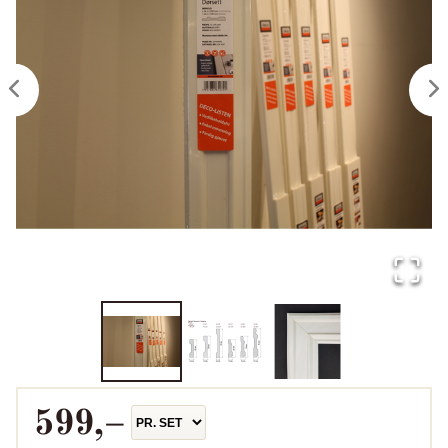
599
,–