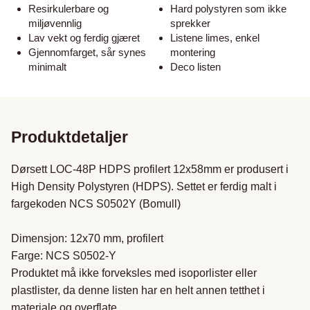
Resirkulerbare og
Hard polystyren som ikke
miljøvennlig
sprekker
Lav vekt og ferdig gjæret
Listene limes, enkel
Gjennomfarget, sår synes
montering
minimalt
Deco listen
Produktdetaljer
Dørsett LOC-48P HDPS profilert 12x58mm er produsert i 
High Density Polystyren (HDPS). Settet er ferdig malt i 
fargekoden NCS S0502Y (Bomull)

Dimensjon: 12x70 mm, profilert

Farge: NCS S0502-Y

Produktet må ikke forveksles med isoporlister eller 
plastlister, da denne listen har en helt annen tetthet i 
materiale og overflate.
