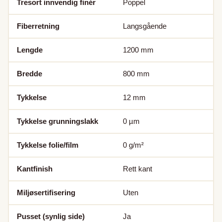
Tresort innvendig finér
Poppel
Fiberretning
Langsgående
Lengde
1200
mm
Bredde
800
mm
Tykkelse
12
mm
Tykkelse grunningslakk
0
µm
Tykkelse folie/film
0
g/m²
Kantfinish
Rett kant
Miljøsertifisering
Uten
Pusset (synlig side)
Ja