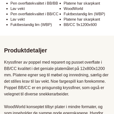
Pen overflatekvalitet i BB/BB
Platene har skarpkant
Lav vekt
WoodWorld
Pen overflatekvalitet i BB/CC
Fuktbestandig lim (WBP)
Lav vekt
Platene har skarpkant
Fuktbestandig lim (WBP)
BB/CC 9x1200x600
Produktdetaljer
Kryssfiner av poppel med reparert og pusset overflate i 
BB/CC kvalitet i det geniale platemålet på 12x800x1200 
mm. Platene egner seg til møbel og innredning, særlig der 
det stilles krav til lav vekt. Noe fargespill kan forekomme. 
Poppel BB/CC er en prisgunstig kryssfiner, som også er 
velegnet til diverse snekkerarbeider.

WoodWorld konseptet tilbyr plater i mindre formater, og 
som inneholder de samme gode egenskapene. Hvorfor 