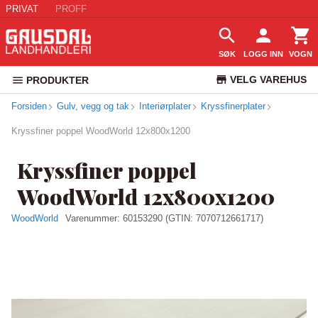
PRIVAT
PROFF
SØK
LOGG INN
VOGN
VELG VAREHUS
PRODUKTER
Forsiden
Gulv, vegg og tak
Interiørplater
Kryssfinerplater
KUNDESERVICE
Kryssfiner poppel WoodWorld 12x800x1200
Kryssfiner poppel
WoodWorld 12x800x1200
WoodWorld
Varenummer:
60153290
(GTIN: 7070712661717)