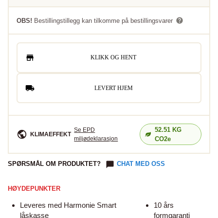
OBS!
Bestillingstillegg kan tilkomme på bestillingsvarer
KLIKK OG HENT
LEVERT HJEM
52.51
KG
Se EPD
KLIMAEFFEKT
miljødeklarasjon
CO2e
SPØRSMÅL OM PRODUKTET?
CHAT MED OSS
HØYDEPUNKTER
Leveres med Harmonie Smart
10 års
låskasse
formgaranti