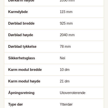
Dørkarm høyde
2090
mm
Karmdybde
115
mm
Dørblad bredde
925
mm
Dørblad høyde
2040
mm
Dørblad tykkelse
78
mm
Sikkerhetsglass
Nei
Karm modul bredde
10
dm
Karm modul høyde
21
dm
Åpningsretning
Utoverroterende
Type dør
Ytterdør