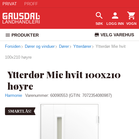
PRIVAT
PROFF
SØK
LOGG INN
VOGN
VELG VAREHUS
PRODUKTER
Forsiden
Dører og vinduer
Dører
Ytterdører
Ytterdør Mie hvit
KUNDESERVICE
100x210 høyre
Ytterdør Mie hvit 100x210
høyre
Harmonie
Varenummer:
60090553
(GTIN: 7072354080987)
SMARTLÅS!