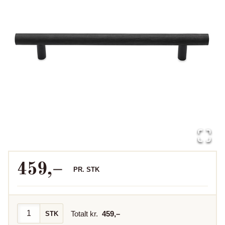
459
,–
PR.
STK
Totalt kr.
459
,–
STK