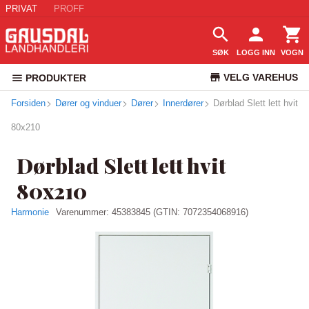
PRIVAT
PROFF
SØK
LOGG INN
VOGN
VELG VAREHUS
PRODUKTER
Forsiden
Dører og vinduer
Dører
Innerdører
Dørblad Slett lett hvit
KUNDESERVICE
80x210
Dørblad Slett lett hvit
80x210
Harmonie
Varenummer:
45383845
(GTIN: 7072354068916)