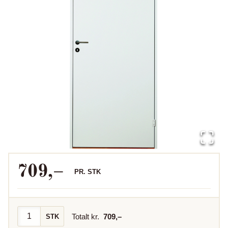
709
,–
PR.
STK
Totalt kr.
709
,–
STK