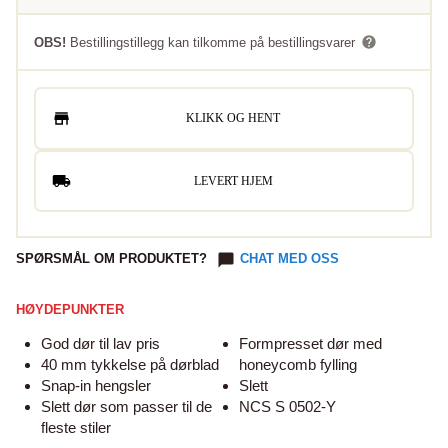
OBS!
Bestillingstillegg kan tilkomme på bestillingsvarer
KLIKK OG HENT
LEVERT HJEM
SPØRSMÅL OM PRODUKTET?
CHAT MED OSS
HØYDEPUNKTER
God dør til lav pris
Formpresset dør med
40 mm tykkelse på dørblad
honeycomb fylling
Snap-in hengsler
Slett
Slett dør som passer til de
NCS S 0502-Y
fleste stiler