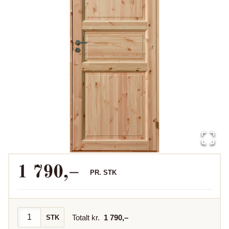
1 790
,–
PR.
STK
Totalt kr.
1 790
,–
STK