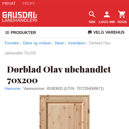
PRIVAT
PROFF
SØK
LOGG INN
VOGN
VELG VAREHUS
PRODUKTER
Forsiden
Dører og vinduer
Dører
Innerdører
Dørblad Olav
KUNDESERVICE
ubehandlet 70x200
Dørblad Olav ubehandlet
70x200
Harmonie
Varenummer:
45383603
(GTIN: 7072354068671)