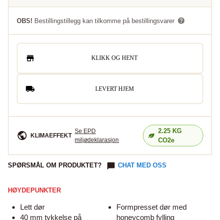
OBS!
Bestillingstillegg kan tilkomme på bestillingsvarer
KLIKK OG HENT
LEVERT HJEM
2.25
KG
Se EPD
KLIMAEFFEKT
miljødeklarasjon
CO2e
SPØRSMÅL OM PRODUKTET?
CHAT MED OSS
HØYDEPUNKTER
Lett dør
Formpresset dør med
40 mm tykkelse på
honeycomb fylling