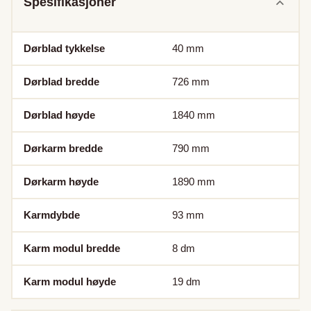
Spesifikasjoner
Dørblad tykkelse
40
mm
Dørblad bredde
726
mm
Dørblad høyde
1840
mm
Dørkarm bredde
790
mm
Dørkarm høyde
1890
mm
Karmdybde
93
mm
Karm modul bredde
8
dm
Karm modul høyde
19
dm