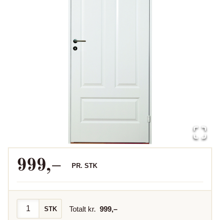
999
,–
PR.
STK
Totalt kr.
999
,–
STK