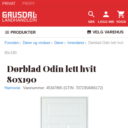
PRIVAT
PROFF
SØK
LOGG INN
VOGN
VELG VAREHUS
PRODUKTER
Forsiden
Dører og vinduer
Dører
Innerdører
Dørblad Odin lett hvit
KUNDESERVICE
80x190
Dørblad Odin lett hvit
80x190
Harmonie
Varenummer:
45347865
(GTIN: 7072354066172)