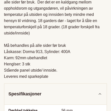
alle sider før bruk.  Der det er en kaldgang mellom 
oppholdsrom og utgangsdøren, vil påvirkningen av 
temperatur på utsiden og innsiden bety mindre med 
hensyn til vridning. 18 garders dør - laget for å tåle en 
temperaturforskjell på 18 grader. (18 grader forskjell fra 
utside/innside)

Må behandles på alle sider før bruk

Låskasse: Dorma 913, Sylinder: 400A

Karm: 92mm ubehandlet

Henglser: 3 stk

Stående panel utside/ innside.

Leveres med sparkeplate
Spesifikasjoner
Dørblad tykkelse
56
mm