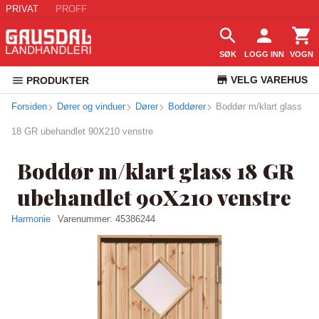
PRIVAT
PROFF
SØK
LOGG INN
VOGN
VELG VAREHUS
PRODUKTER
Forsiden
Dører og vinduer
Dører
Boddører
Boddør m/klart glass
KUNDESERVICE
18 GR ubehandlet 90X210 venstre
Boddør m/klart glass 18 GR
ubehandlet 90X210 venstre
Harmonie
Varenummer:
45386244