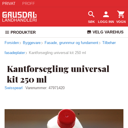
PRIVAT
PROFF
SØK
LOGG INN
VOGN
VELG VAREHUS
PRODUKTER
Forsiden
Byggevare
Fasade, grunnmur og fundament
KUNDESERVICE
Tilbehør
fasadeplater
Kantforsegling universal kit 250 ml
Kantforsegling universal
kit 250 ml
Swisspearl
Varenummer:
47971420