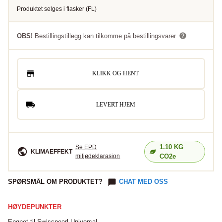
Produktet selges i
flasker
(
FL
)
OBS!
Bestillingstillegg kan tilkomme på bestillingsvarer
KLIKK OG HENT
LEVERT HJEM
1.10
KG
Se EPD
KLIMAEFFEKT
miljødeklarasjon
CO2e
SPØRSMÅL OM PRODUKTET?
CHAT MED OSS
HØYDEPUNKTER
Engnet til Swisspearl Universal