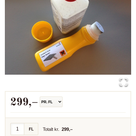
299
,–
Totalt kr.
299
,–
FL