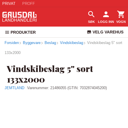
PRIVAT
PROFF
SØK
LOGG INN
VOGN
VELG VAREHUS
PRODUKTER
Forsiden
Byggevare
Beslag
Vindskibeslag
Vindskibeslag 5" sort
KUNDESERVICE
133x2000
Vindskibeslag 5" sort
133x2000
JEMTLAND
Varenummer:
21486055
(GTIN: 7032874045200)