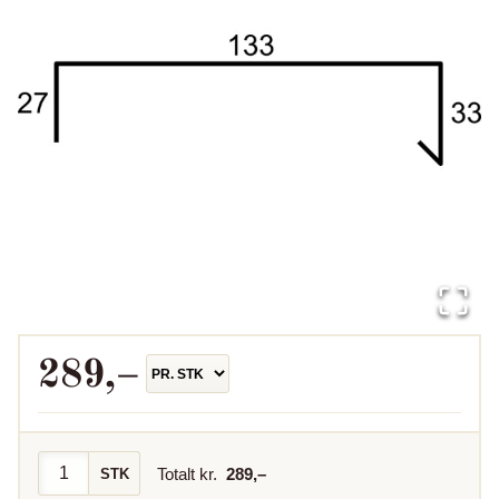
289
,–
Totalt kr.
289
,–
STK