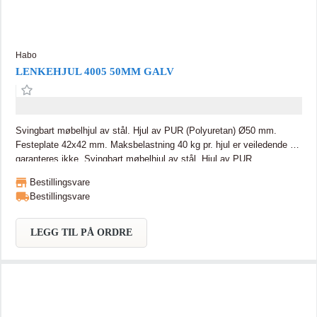
Habo
LENKEHJUL 4005 50MM GALV
Svingbart møbelhjul av stål. Hjul av PUR (Polyuretan) Ø50 mm.
Festeplate 42x42 mm. Maksbelastning 40 kg pr. hjul er veiledende og
garanteres ikke. Svingbart møbelhjul av stål. Hjul av PUR
(Polyuretan) Ø50 mm. Festeplate 42x42 mm. Maksbelastning 40 kg
Bestillingsvare
pr. hjul er veiledende og garanteres ikke.
Bestillingsvare
LEGG TIL PÅ ORDRE