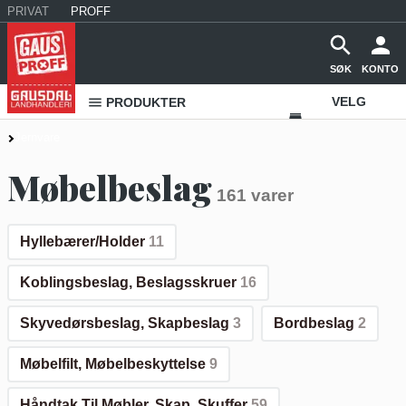
PRIVAT
PROFF
SØK
KONTO
VELG
PRODUKTER
VAREHUS
Jernvare
KONTAKT
Møbelbeslag
161 varer
OSS
Hyllebærer/Holder
11
Koblingsbeslag, Beslagsskruer
16
Skyvedørsbeslag, Skapbeslag
3
Bordbeslag
2
Møbelfilt, Møbelbeskyttelse
9
Håndtak Til Møbler, Skap, Skuffer
59