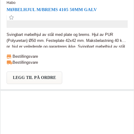
Habo
MØBELHJUL M/BREMS 4105 50MM GALV
Svingbart møbelhjul av stål med plate og brems. Hjul av PUR
(Polyuretan) Ø50 mm. Festeplate 42x42 mm. Maksbelastning 40 kg
pr. hjul er veiledende og garanteres ikke. Svingbart møbelhjul av stål
med plate og brems. Hjul av PUR (Polyuretan) Ø50 mm. Festeplate
Bestillingsvare
42x42 mm. Maksbelastning 40 kg pr. hjul er veiledende og garanteres
Bestillingsvare
ikke.
LEGG TIL PÅ ORDRE