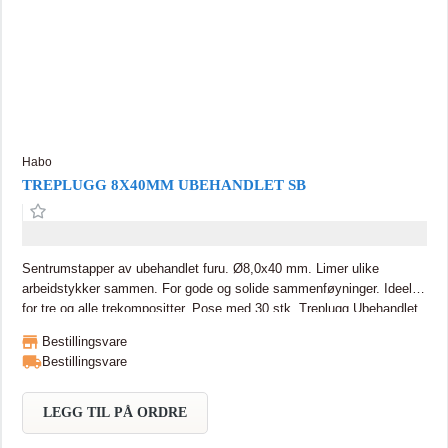
Habo
TREPLUGG 8X40MM UBEHANDLET SB
Sentrumstapper av ubehandlet furu. Ø8,0x40 mm. Limer ulike
arbeidstykker sammen. For gode og solide sammenføyninger. Ideell
for tre og alle trekompositter. Pose med 30 stk. Treplugg Ubehandlet
6mm. Ø 8,0x40 mm. Forpakning 30 stk.
Bestillingsvare
Bestillingsvare
LEGG TIL PÅ ORDRE