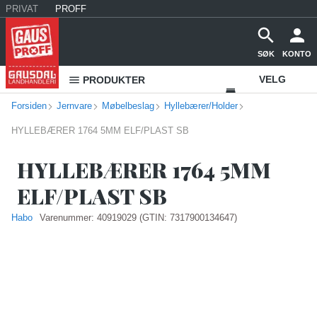
PRIVAT
PROFF
SØK
KONTO
VELG
PRODUKTER
Forsiden
Jernvare
Møbelbeslag
Hyllebærer/Holder
VAREHUS
HYLLEBÆRER 1764 5MM ELF/PLAST SB
KONTAKT
OSS
HYLLEBÆRER 1764 5MM
ELF/PLAST SB
Habo
Varenummer:
40919029
(GTIN: 7317900134647)