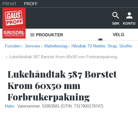
PRIVAT
PROFF
SØK
KONTO
VELG
PRODUKTER
Forsiden
Jernvare
Møbelbeslag
Håndtak Til Møbler, Skap, Skuffer
VAREHUS
Lukehåndtak 587 Børstet Krom 60x50 mm Forbrukerpakning
KONTAKT
OSS
Lukehåndtak 587 Børstet
Krom 60x50 mm
Forbrukerpakning
Habo
Varenummer:
52953581
(GTIN: 7317900179747)