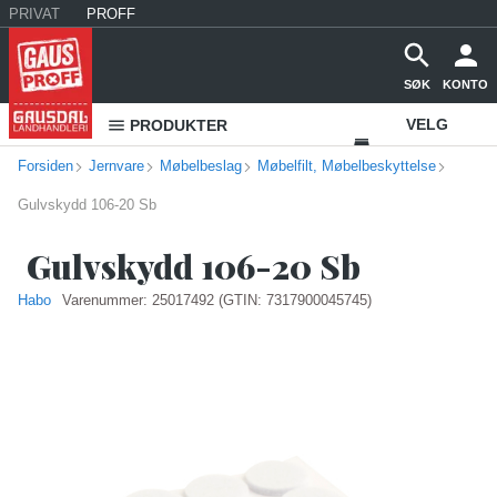
PRIVAT
PROFF
SØK
KONTO
VELG
PRODUKTER
Forsiden
Jernvare
Møbelbeslag
Møbelfilt, Møbelbeskyttelse
VAREHUS
Gulvskydd 106-20 Sb
KONTAKT
OSS
Gulvskydd 106-20 Sb
Habo
Varenummer:
25017492
(GTIN: 7317900045745)