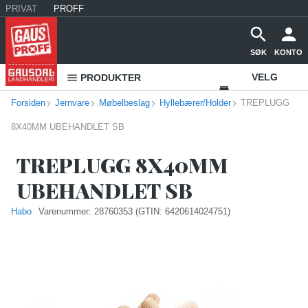
PRIVAT
PROFF
SØK
KONTO
VELG
PRODUKTER
Forsiden
Jernvare
Møbelbeslag
Hyllebærer/Holder
TREPLUGG
VAREHUS
8X40MM UBEHANDLET SB
KONTAKT
OSS
TREPLUGG 8X40MM
UBEHANDLET SB
Habo
Varenummer:
28760353
(GTIN: 6420614024751)