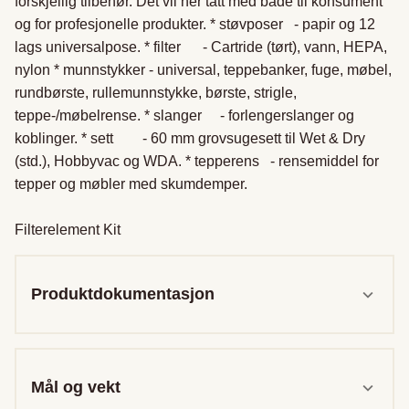
forskjellig tilbehør. Det vil her tatt med både til konsument 
og for profesjonelle produkter. * støvposer   - papir og 12 
lags universalpose. * filter      - Cartride (tørt), vann, HEPA, 
nylon * munnstykker - universal, teppebanker, fuge, møbel, 
rundbørste, rullemunnstykke, børste, strigle, 
teppe-/møbelrense. * slanger     - forlengerslanger og 
koblinger. * sett        - 60 mm grovsugesett til Wet & Dry 
(std.), Hobbyvac og WDA. * tepperens   - rensemiddel for 
tepper og møbler med skumdemper.

Filterelement Kit
Produktdokumentasjon
Mål og vekt