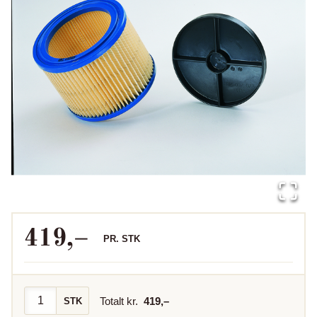
419
,–
PR.
STK
Totalt kr.
419
,–
STK