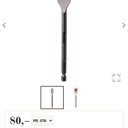
80
,–