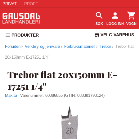
PRIVAT
PROFF
SØK
LOGG INN
VOGN
VELG VAREHUS
PRODUKTER
Forsiden
Verktøy og jernvare
Forbruksmateriell
Trebor
KUNDESERVICE
Trebor flat
20x150mm E-17251 1/4"
Trebor flat 20x150mm E-
17251 1/4"
Makita
Varenummer:
60086855
(GTIN: 088381793124)