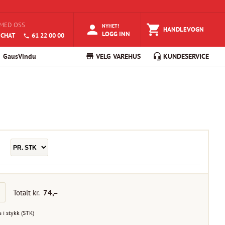
MED OSS
NYHET!
HANDLEVOGN
LOGG INN
 CHAT
61 22 00 00
GausVindu
VELG VAREHUS
KUNDESERVICE
Totalt kr.
74
,–
s i
stykk
(
STK
)