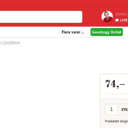
SNAKK 
LIVE
Flere varer ...
Gausbygg Outlet
 tre 12x200mm
74
,–
STK
Produktet selge